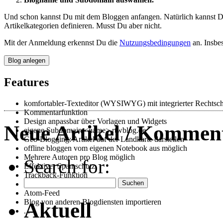
Und schon kannst Du mit dem Bloggen anfangen. Natürlich kannst Du
Artikelkategorien definieren. Musst Du aber nicht.
Mit der Anmeldung erkennst Du die
Nutzungsbedingungen
an. Insbes
Features
komfortabler-Texteditor (WYSIWYG) mit integrierter Rechtsc
Kommentarfunktion
Design anpassbar über Vorlagen und Widgets
Neue Artikel / Kommen
eigene Subdomain <name>.rtwblog.de
Geo-Blogging: Artikel auf der Landkarte darstellen
offline bloggen vom eigenen Notebook aus möglich
Mehrere Autoren pro Blog möglich
Search for:
Effektiver Spamschutz
Trackback-Funktion
RSS-Feeds
Atom-Feed
Blog von anderen Blogdiensten importieren
Aktuell
...